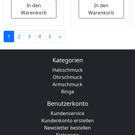
In den
In den
Warenkorb
Warenkorb
1
2
3
4
5
»
Kategorien
Halsschmuck
Ohrschmuck
Armschmuck
Ringe
Benutzerkonto
Kundenservice
Kundenkonto erstellen
Newsletter bestellen