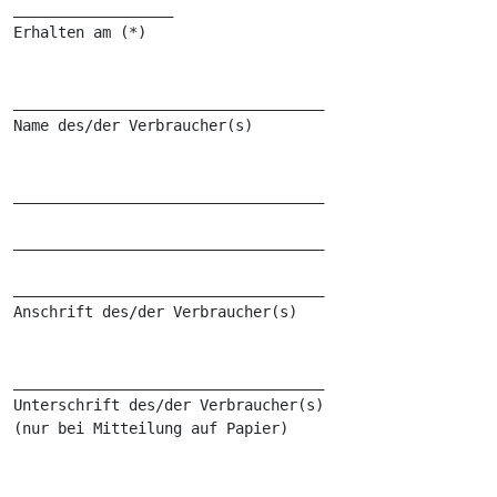
__________________

Erhalten am (*) 

___________________________________

Name des/der Verbraucher(s) 

___________________________________

___________________________________

___________________________________

Anschrift des/der Verbraucher(s) 

___________________________________

Unterschrift des/der Verbraucher(s) 

(nur bei Mitteilung auf Papier) 
